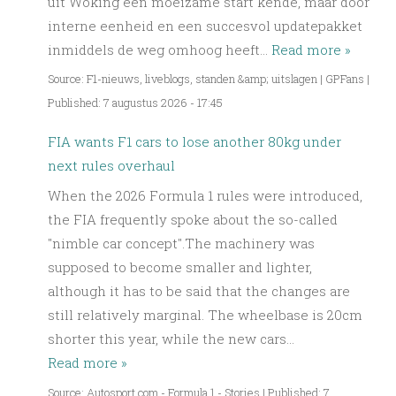
uit Woking een moeizame start kende, maar door
interne eenheid en een succesvol updatepakket
inmiddels de weg omhoog heeft…
Read more »
Source: F1-nieuws, liveblogs, standen &amp; uitslagen | GPFans
|
Published: 7 augustus 2026 - 17:45
FIA wants F1 cars to lose another 80kg under
next rules overhaul
When the 2026 Formula 1 rules were introduced,
the FIA frequently spoke about the so-called
"nimble car concept".The machinery was
supposed to become smaller and lighter,
although it has to be said that the changes are
still relatively marginal. The wheelbase is 20cm
shorter this year, while the new cars…
Read more »
Source: Autosport.com - Formula 1 - Stories
|
Published: 7