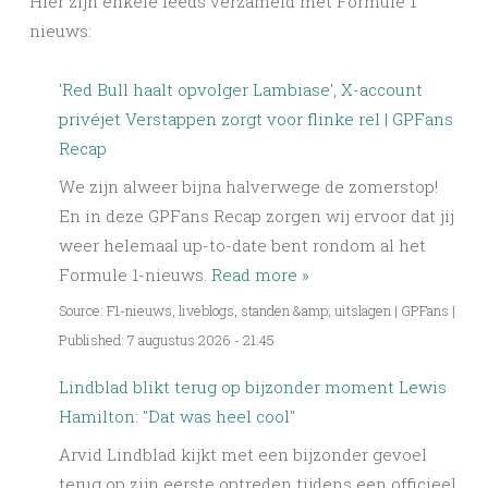
Hier zijn enkele feeds verzameld met Formule 1
nieuws:
'Red Bull haalt opvolger Lambiase', X-account
privéjet Verstappen zorgt voor flinke rel | GPFans
Recap
We zijn alweer bijna halverwege de zomerstop!
En in deze GPFans Recap zorgen wij ervoor dat jij
weer helemaal up-to-date bent rondom al het
Formule 1-nieuws.
Read more »
Source: F1-nieuws, liveblogs, standen &amp; uitslagen | GPFans
|
Published: 7 augustus 2026 - 21:45
Lindblad blikt terug op bijzonder moment Lewis
Hamilton: "Dat was heel cool"
Arvid Lindblad kijkt met een bijzonder gevoel
terug op zijn eerste optreden tijdens een officieel