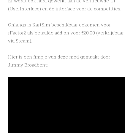
Er wordt ook hard gewerkt aan de vernieuwde UI
(UserInterface) en de interface voor de competities.
Onlangs is KartSim beschikbaar gekomen voor
rFactor2 als betaalde add on voor €20,00 (verkrijgbaar
via Steam).
Hier is een fimpje van deze mod gemaakt door
Jimmy Broadbent: