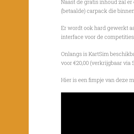
Naast de gratis inhoud zal 
(betaalde) carpack die binne
Er wordt ook hard gewerkt aa
interface voor de competities
Onlangs is KartSim beschikb
voor €20,00 (verkrijgbaar via 
Hier is een fimpje van deze