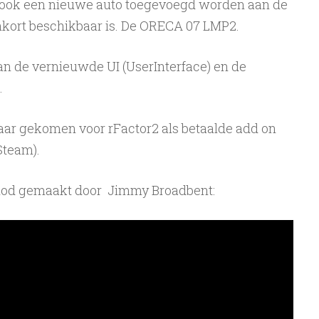
er ook een nieuwe auto toegevoegd worden aan de
nkort beschikbaar is. De ORECA 07 LMP2.
n de vernieuwde UI (UserInterface) en de
.
aar gekomen voor rFactor2 als betaalde add on
Steam).
 mod gemaakt door Jimmy Broadbent: